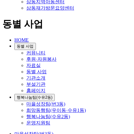
삼동지역아동센터
삼동재가방문요양센터
동별 사업
HOME
동별 사업
커뮤니티
후원·자원봉사
자료실
동별 사업
기관소개
부설기관
홈페이지
행복나눔팀(수유2동)
마을성장팀(번3동)
희망동행팀(우이동·수유1동)
행복나눔팀(수유2동)
운영지원팀
마을성장팀(번3동)