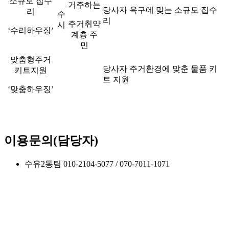
소규모 집수
거주하는
당사자 욕구에 맞는 소규모 집수
리
수
리
주거취약
시
‘수리하우징’
계층 주
민
맞춤형주거
당사자 주거환경에 맞춘 물품 키
키트지원
트 지원
‘맞춤하우징’
이용문의(담당자)
수유2동팀 010-2104-5077 / 070-7011-1071