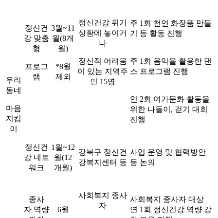
정신건강 위기
주 1회 천연 화장품 만들
정신건
3월~11
상황에 놓이거
기 등 활동 진행
강
맞춤
월(8개
나
형
월)
정신적 어려움
주 1회 음악을 활용한 댄
프로그
*8월
이 있는 지역주
스 프로그램 진행
램
제외
우리
민 15명
동네
연 2회 여가문화 활동을
마음
위한
나들이, 걷기 대회
지킴
진행
이
정신건
1월~12
강북구 정신건
사업 운영 및 협력방안
강
네트
월(12
강복지센터 등
등 논의
워크
개월)
사회복지 종사
종사
사회복지 종사자 대상
자
자
역량
6월
연 1회 정신건강 역량 강