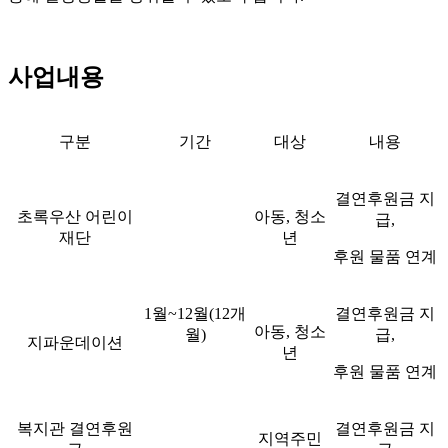
사업내용
구분
기간
대상
내용
결연후원금 지
초록우산 어린이
아동, 청소
급,
재단
년
후원 물품 연계
1월~12월(12개
결연후원금 지
아동, 청소
월)
급,
지파운데이션
년
후원 물품 연계
복지관 결연후원
결연후원금 지
지역주민