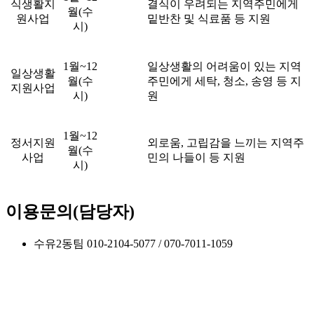
식생활지
결식이 우려되는 지역주민에게
월(수
원사업
밑반찬 및 식료품 등 지원
시)
1월~12
일상생활의 어려움이 있는 지역
일상생활
월(수
주민에게 세탁, 청소, 송영 등 지
지원사업
시)
원
1월~12
정서지원
외로움, 고립감을 느끼는 지역주
월(수
사업
민의 나들이 등 지원
시)
이용문의(담당자)
수유2동팀 010-2104-5077 / 070-7011-1059