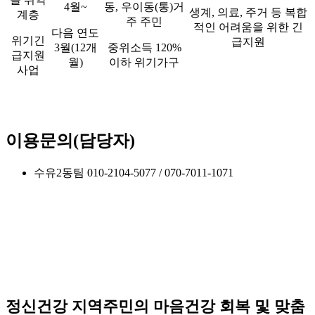
4월~
동, 우이동(통)거
생계, 의료, 주거 등 복합
계층
주 주민
적인 어려움을 위한 긴
다음 연도
위기긴
급지원
3월(12개
중위소득 120%
급지원
월)
이하 위기가구
사업
이용문의(담당자)
수유2동팀 010-2104-5077 / 070-7011-1071
정신건강 지역주민의 마음건강 회복 및 맞춤