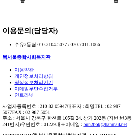
금
급
이용문의(담당자)
수유2동팀 010-2104-5077 / 070-7011-1066
북서울종합사회복지관
이용약관
개인정보처리방침
영상정보처리기기
이메일무단수집거부
인트라넷
사업자등록번호 : 210-82-05947
대표자 : 최명
TEL : 02-987-
5077
FAX : 02-987-5051
주소 : 서울시 강북구 한천로 105길 24, 상가 202동 (지번:번3동
241번지)
우편번호 : 01229
대표이메일 :
bun2bok@hanmail.net