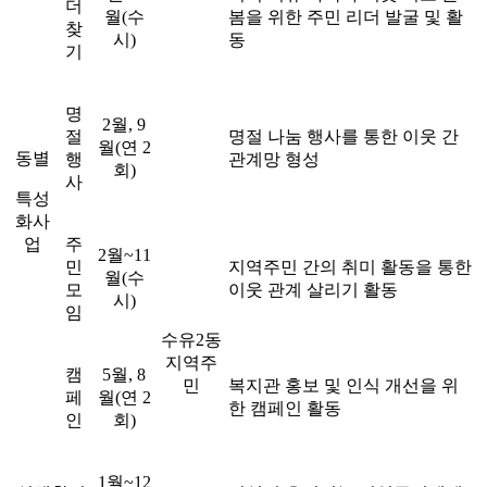
더
월(수
봄을 위한 주민 리더 발굴 및 활
찾
시)
동
기
명
2월, 9
절
명절 나눔 행사를 통한 이웃 간
월(연 2
동별
행
관계망 형성
회)
사
특성
화사
업
주
2월~11
민
지역주민 간의 취미 활동을 통한
월(수
모
이웃 관계 살리기 활동
시)
임
수유2동
지역주
캠
5월, 8
민
복지관 홍보 및 인식 개선을 위
페
월(연 2
한 캠페인 활동
인
회)
1월~12