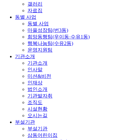
갤러리
자료집
동별 사업
동별 사업
마을성장팀(번3동)
희망동행팀(우이동·수유1동)
행복나눔팀(수유2동)
운영지원팀
기관소개
기관소개
인사말
미션&비전
인재상
법인소개
기관발자취
조직도
시설현황
오시는길
부설기관
부설기관
삼동어린이집