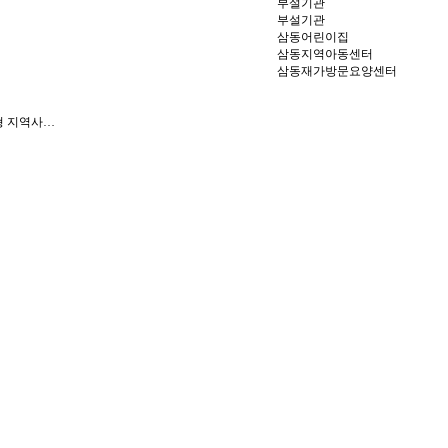
부설기관
부설기관
삼동어린이집
삼동지역아동센터
삼동재가방문요양센터
착형 지역사…