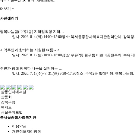
카지노 솔루션 ,★ 탤 레 : dreamfacto…
더보기 +
사진갤러리
행복나눔팀(수유2동) 지역밀착형 지역…
일시: 2026. 8. 4.(화) 14:00~15:00장소: 북서울종합사회복지관협
지역주민과 함께하는 시원한 여름나기 …
일시: 2026. 8. 1.(토) 10:00~16:00장소: 수유2동 흰구름 어린이공원주최:
주민과 함께 행복한 나눔을 실천하는 …
일시: 2026. 7. 1.(수)~7. 31.(금) 9:30~17:30장소: 수유2동 일대
삼동인터네셔널
삼동회
강북구청
복지로
서울복지포털
북서울종합사회복지관
이용약관
개인정보처리방침