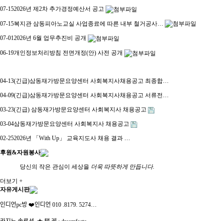
07-15
2026년 제2차 추가경정예산서 공고
07-15
복지관 삼동피아노교실 사업종료에 따른 내부 철거공사…
07-01
2026년 6월 업무추진비 공개
06-19
개인정보처리방침 전면개정(안) 사전 공개
04-13
(긴급)삼동재가방문요양센터 사회복지사채용공고 최종합…
04-09
(긴급)삼동재가방문요양센터 사회복지사채용공고 서류전…
03-23
(긴급) 삼동재가방문요양센터 사회복지사 채용공고
03-04
삼동재가방문요양센터 사회복지사 채용공고
02-25
2026년 「With Up」 교육지도사 채용 결과 …
후원&자원봉사
당신의 작은 관심이 세상을
더욱 따뜻하게 만듭니다.
더보기 +
자유게시판
인디언pc방 ❤️인디언 010 .8179. 5274…