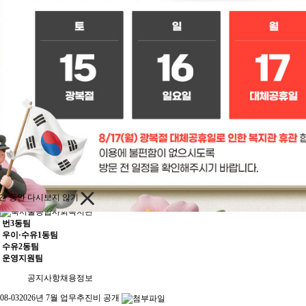
간 동안 다시보지 않기
번3동팀
우이·수유1동팀
수유2동팀
운영지원팀
공지사항
채용정보
08-03
2026년 7월 업무추진비 공개