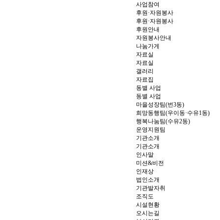
사업참여
후원·자원봉사
후원·자원봉사
후원안내
자원봉사안내
나눔가게
자료실
자료실
갤러리
자료집
동별 사업
동별 사업
마을성장팀(번3동)
희망동행팀(우이동·수유1동)
행복나눔팀(수유2동)
운영지원팀
기관소개
기관소개
인사말
미션&비전
인재상
법인소개
기관발자취
조직도
시설현황
오시는길