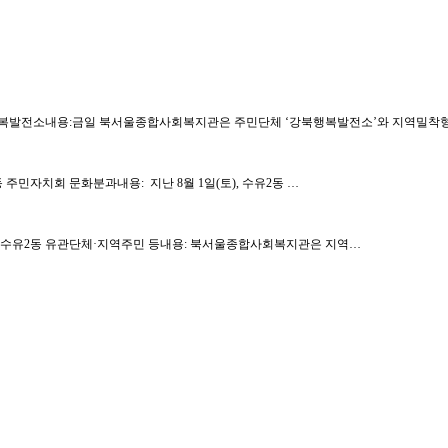
약단체: 강북행복발전소내용:금일 북서울종합사회복지관은 주민단체 ‘강북행복발전소’와 지역밀
 수유2동 주민자치회 문화분과내용: 지난 8월 1일(토), 수유2동 …
인원: 행복나눔팀, 수유2동 유관단체·지역주민 등내용: 북서울종합사회복지관은 지역…